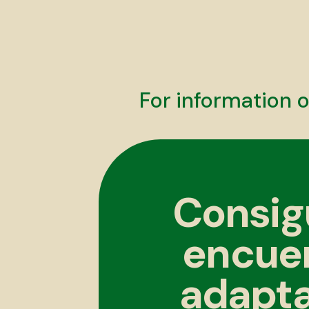
For information o
Consig
encuen
adapta