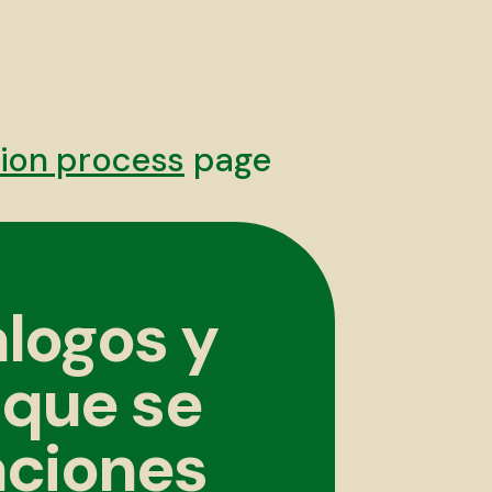
ion process
page
logos y
 que se
aciones