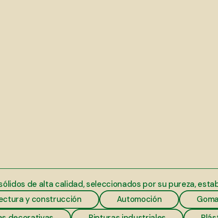
ólidos de alta calidad, seleccionados por su pureza, estabil
ectura y construcción
Automoción
Goma
as decorativas
Pinturas industriales
Plás